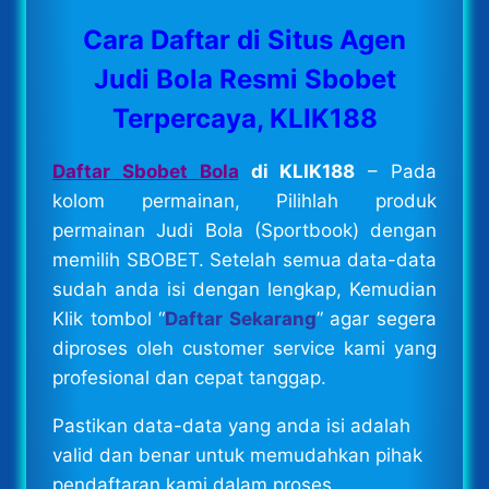
Cara Daftar di Situs Agen
Judi Bola Resmi Sbobet
Terpercaya, KLIK188
Daftar Sbobet Bola
di KLIK188
– Pada
kolom permainan, Pilihlah produk
permainan Judi Bola (Sportbook) dengan
memilih SBOBET. Setelah semua data-data
sudah anda isi dengan lengkap, Kemudian
Klik tombol “
Daftar Sekarang
” agar segera
diproses oleh customer service kami yang
profesional dan cepat tanggap.
Pastikan data-data yang anda isi adalah
valid dan benar untuk memudahkan pihak
pendaftaran kami dalam proses