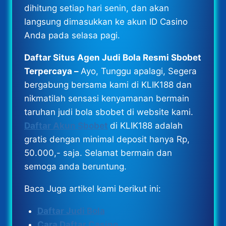
dihitung setiap hari senin, dan akan
langsung dimasukkan ke akun ID Casino
Anda pada selasa pagi.
Daftar Situs Agen Judi Bola Resmi Sbobet
Terpercaya –
Ayo, Tunggu apalagi, Segera
bergabung bersama kami di KLIK188 dan
nikmatilah sensasi kenyamanan bermain
taruhan judi bola sbobet di website kami.
Daftar Akun Sbobet
di KLIK188 adalah
gratis dengan minimal deposit hanya Rp,
50.000,- saja. Selamat bermain dan
semoga anda beruntung.
Baca Juga artikel kami berikut ini:
Daftar Judi Bola
Cara Daftar Casino