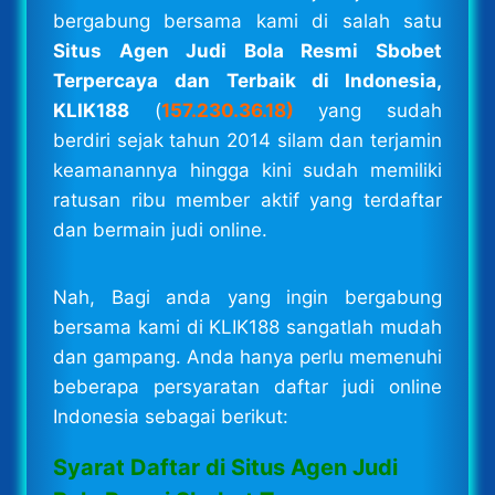
bergabung bersama kami di salah satu
Situs Agen Judi Bola Resmi Sbobet
Terpercaya
dan Terbaik di Indonesia,
KLIK188
(
157.230.36.18)
yang sudah
berdiri sejak tahun 2014 silam dan terjamin
keamanannya hingga kini sudah memiliki
ratusan ribu member aktif yang terdaftar
dan bermain judi online.
Nah, Bagi anda yang ingin bergabung
bersama kami di KLIK188 sangatlah mudah
dan gampang. Anda hanya perlu memenuhi
beberapa persyaratan daftar judi online
Indonesia sebagai berikut:
Syarat Daftar di Situs Agen Judi