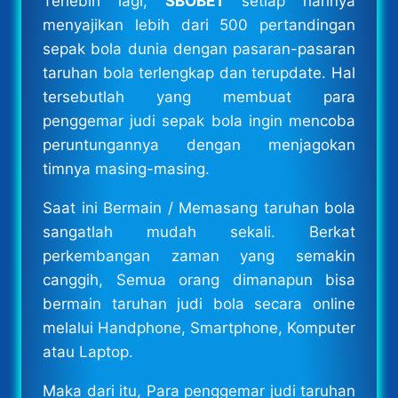
Terlebih lagi,
SBOBET
setiap harinya
menyajikan lebih dari 500 pertandingan
sepak bola dunia dengan pasaran-pasaran
taruhan bola terlengkap dan terupdate. Hal
tersebutlah yang membuat para
penggemar judi sepak bola ingin mencoba
peruntungannya dengan menjagokan
timnya masing-masing.
Saat ini Bermain / Memasang taruhan bola
sangatlah mudah sekali. Berkat
perkembangan zaman yang semakin
canggih, Semua orang dimanapun bisa
bermain taruhan judi bola secara online
melalui Handphone, Smartphone, Komputer
atau Laptop.
Maka dari itu, Para penggemar judi taruhan