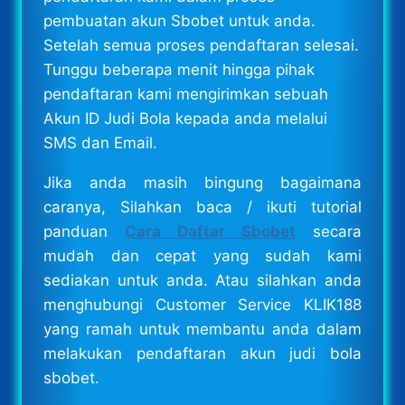
pembuatan akun Sbobet untuk anda.
Setelah semua proses pendaftaran selesai.
Tunggu beberapa menit hingga pihak
pendaftaran kami mengirimkan sebuah
Akun ID Judi Bola kepada anda melalui
SMS dan Email.
Jika anda masih bingung bagaimana
caranya, Silahkan baca / ikuti tutorial
panduan
Cara Daftar Sbobet
secara
mudah dan cepat yang sudah kami
sediakan untuk anda. Atau silahkan anda
menghubungi Customer Service KLIK188
yang ramah untuk membantu anda dalam
melakukan pendaftaran akun judi bola
sbobet.