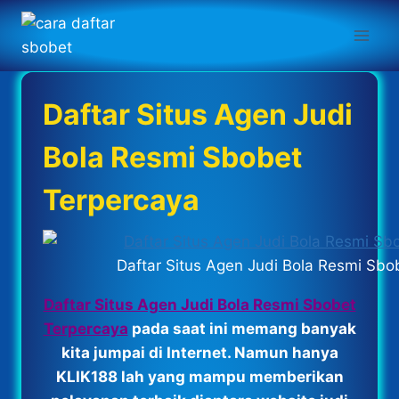
Skip
to
content
Daftar Situs Agen Judi
Bola Resmi Sbobet
Terpercaya
Daftar Situs Agen Judi Bola Resmi Sbo
Daftar Situs Agen Judi Bola Resmi Sbobet
Terpercaya
pada saat ini memang banyak
kita jumpai di Internet. Namun hanya
KLIK188 lah yang mampu memberikan