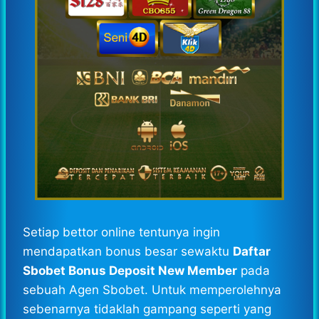
Setiap bettor online tentunya ingin
mendapatkan bonus besar sewaktu
Daftar
Sbobet Bonus Deposit New Member
pada
sebuah Agen Sbobet. Untuk memperolehnya
sebenarnya tidaklah gampang seperti yang