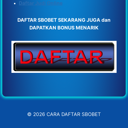
Daftar Judi Online
DAFTAR SBOBET SEKARANG JUGA dan
DAPATKAN BONUS MENARIK
© 2026 CARA DAFTAR SBOBET