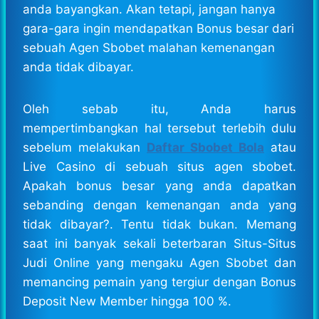
anda bayangkan. Akan tetapi, jangan hanya
gara-gara ingin mendapatkan Bonus besar dari
sebuah Agen Sbobet malahan kemenangan
anda tidak dibayar.
Oleh sebab itu, Anda harus
mempertimbangkan hal tersebut terlebih dulu
sebelum melakukan
Daftar Sbobet Bola
atau
Live Casino di sebuah situs agen sbobet.
Apakah bonus besar yang anda dapatkan
sebanding dengan kemenangan anda yang
tidak dibayar?. Tentu tidak bukan. Memang
saat ini banyak sekali beterbaran Situs-Situs
Judi Online yang mengaku Agen Sbobet dan
memancing pemain yang tergiur dengan Bonus
Deposit New Member hingga 100 %.