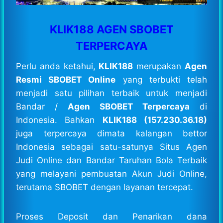
KLIK188 AGEN SBOBET
TERPERCAYA
Perlu anda ketahui,
KLIK188
merupakan
Agen
Resmi SBOBET Online
yang terbukti telah
menjadi satu pilihan terbaik untuk menjadi
Bandar /
Agen SBOBET Terpercaya
di
Indonesia. Bahkan
KLIK188 (157.230.36.18)
juga terpercaya dimata kalangan bettor
Indonesia sebagai satu-satunya Situs Agen
Judi Online dan Bandar Taruhan Bola Terbaik
yang melayani pembuatan Akun Judi Online,
terutama SBOBET dengan layanan tercepat.
Proses Deposit dan Penarikan dana