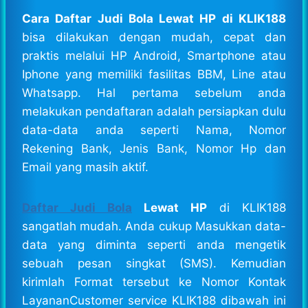
Cara Daftar Judi Bola Lewat HP di KLIK188
bisa dilakukan dengan mudah, cepat dan
praktis melalui HP Android, Smartphone atau
Iphone yang memiliki fasilitas BBM, Line atau
Whatsapp. Hal pertama sebelum anda
melakukan pendaftaran adalah persiapkan dulu
data-data anda seperti Nama, Nomor
Rekening Bank, Jenis Bank, Nomor Hp dan
Email yang masih aktif.
Daftar Judi Bola
Lewat HP
di KLIK188
sangatlah mudah. Anda cukup Masukkan data-
data yang diminta seperti anda mengetik
sebuah pesan singkat (SMS). Kemudian
kirimlah Format tersebut ke Nomor Kontak
LayananCustomer service KLIK188 dibawah ini