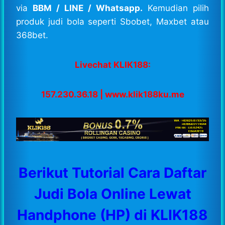
via
BBM / LINE / Whatsapp.
Kemudian pilih
produk judi bola seperti Sbobet, Maxbet atau
368bet.
Livechat KLIK188:
157.230.36.18 | www.klik188ku.me
Berikut Tutorial Cara Daftar
Judi Bola Online Lewat
Handphone (HP) di KLIK188