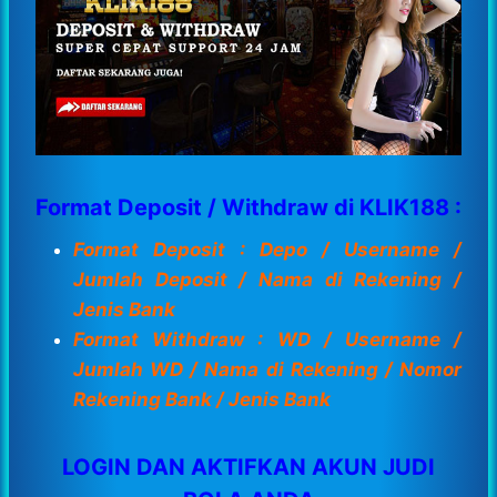
Format Deposit / Withdraw di KLIK188 :
Format Deposit : Depo / Username /
Jumlah Deposit / Nama di Rekening /
Jenis Bank
Format Withdraw :
WD / Username /
Jumlah WD / Nama di Rekening / Nomor
Rekening Bank / Jenis Bank
LOGIN DAN AKTIFKAN AKUN JUDI