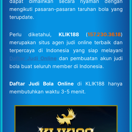
dapat dimainkan secara nyaman dengan
mengikuti pasaran-pasaran taruhan bola yang
terupdate.
Perlu diketahui,
KLIK188
(
157.230.36.18
)
merupakan situs agen judi online terbaik dan
terpercaya di Indonesia yang siap melayani
Daftar Judi Online
dan pembuatan akun judi
bola buat seluruh member di Indonesia.
Daftar Judi Bola Online
di KLIK188 hanya
membutuhkan waktu 3-5 menit.