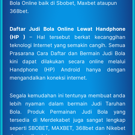
Bola Online baik di Sbobet, Maxbet ataupun
368bet.
Daftar Judi Bola Online Lewat Handphone
(HP )
– Hal tersebut berkat kecanggihan
teknologi Internet yang semakin cangih. Semua
Prasarana Cara Daftar dan Bermain Judi Bola
kini dapat dilakukan secara online melalui
Handphone (HP) Android hanya dengan
mengandalkan koneksi internet.
Segala kemudahan ini tentunya membuat anda
lebih nyaman dalam bermain Judi Taruhan
Bola. Produk Permainan Judi Bola yang
tersedia di Merdekabet juga sangat lengkap
seperti SBOBET, MAXBET, 368bet dan Nikebet