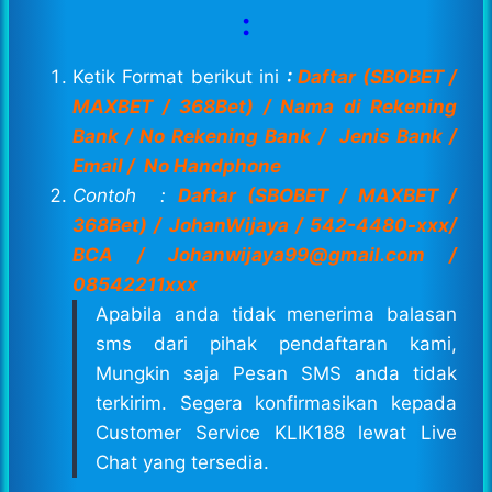
:
Ketik Format berikut ini
:
Daftar (SBOBET /
MAXBET / 368Bet) / Nama di Rekening
Bank / No Rekening Bank / Jenis Bank /
Email / No Handphone
Contoh :
Daftar (SBOBET / MAXBET /
368Bet) / JohanWijaya / 542-4480-xxx/
BCA / Johanwijaya99@gmail.com /
08542211xxx
Apabila anda tidak menerima balasan
sms dari pihak pendaftaran kami,
Mungkin saja Pesan SMS anda tidak
terkirim. Segera konfirmasikan kepada
Customer Service KLIK188 lewat Live
Chat yang tersedia.