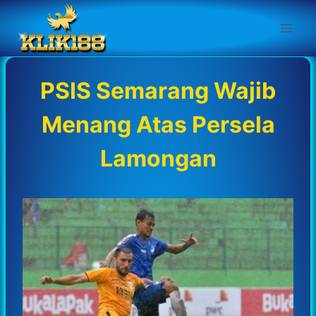
Skip
to
content
PSIS Semarang Wajib
Menang Atas Persela
Lamongan