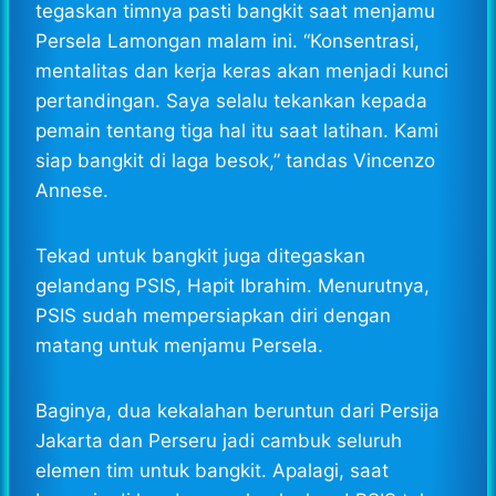
tegaskan timnya pasti bangkit saat menjamu
Persela Lamongan malam ini. “Konsentrasi,
mentalitas dan kerja keras akan menjadi kunci
pertandingan. Saya selalu tekankan kepada
pemain tentang tiga hal itu saat latihan. Kami
siap bangkit di laga besok,” tandas Vincenzo
Annese.
Tekad untuk bangkit juga ditegaskan
gelandang PSIS, Hapit Ibrahim. Menurutnya,
PSIS sudah mempersiapkan diri dengan
matang untuk menjamu Persela.
Baginya, dua kekalahan beruntun dari Persija
Jakarta dan Perseru jadi cambuk seluruh
elemen tim untuk bangkit. Apalagi, saat