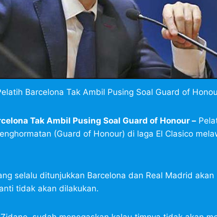
Pelatih Barcelona Tak Ambil Pusing Soal Guard of Honou
rcelona Tak Ambil Pusing Soal Guard of Honour –
Pelat
ghormatan (Guard of Honour) di laga El Clasico melawa
ang selalu ditunjukkan Barcelona dan Real Madrid akan
ti tidak akan dilakukan.
e Zidane, sudah menegaskan kalau timnya tidak akan me