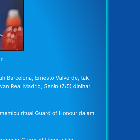
r
ih Barcelona, Ernesto Valverde, tak
n Real Madrid, Senin (7/5) dinihari
 memicu ritual Guard of Honour dalam
nggelar Guard of Honour jika