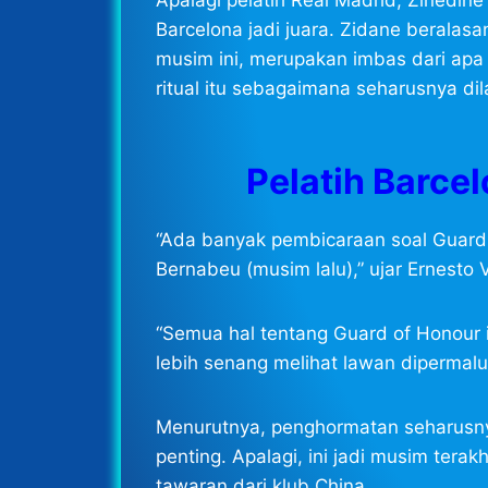
Barcelona jadi juara. Zidane beralas
musim ini, merupakan imbas dari apa y
ritual itu sebagaimana seharusnya di
Pelatih Barce
“Ada banyak pembicaraan soal Guard
Bernabeu (musim lalu),” ujar Ernesto 
“Semua hal tentang Guard of Honour 
lebih senang melihat lawan dipermalu
Menurutnya, penghormatan seharusnya
penting. Apalagi, ini jadi musim tera
tawaran dari klub China.