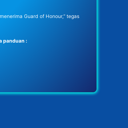
s menerima Guard of Honour,” tegas
a panduan :