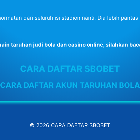
rmatan dari seluruh isi stadion nanti. Dia lebih panta
ain taruhan judi bola dan casino online, silahkan bac
CARA DAFTAR SBOBET
CARA DAFTAR AKUN TARUHAN BOLA
© 2026 CARA DAFTAR SBOBET