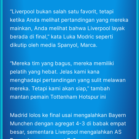
“Liverpool bukan salah satu favorit, tetapi
ketika Anda melihat pertandingan yang mereka
mainkan, Anda melihat bahwa Liverpool layak
berada di final,” kata Luka Modric seperti
dikutip oleh media Spanyol, Marca.
“Mereka tim yang bagus, mereka memiliki
pelatih yang hebat. Jelas kami kana
menghadapi pertandingan yang sulit melawan
mereka. Tetapi kami akan siap,” tambah
mantan pemain Tottenham Hotspur ini
Madrid lolos ke final usai mengalahkan Bayern
Munchen dengan agregat 4-3 di babak empat
besar, sementara Liverpool mengalahkan AS