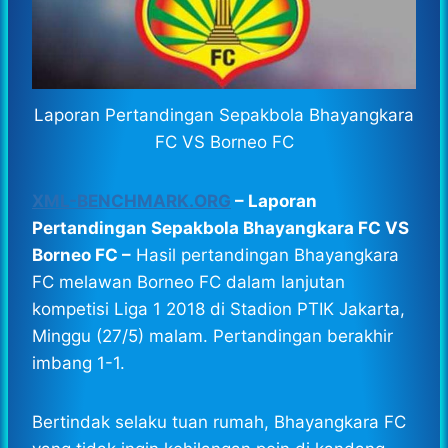
Laporan Pertandingan Sepakbola Bhayangkara
FC VS Borneo FC
XML-BENCHMARK.ORG
– Laporan
Pertandingan Sepakbola Bhayangkara FC VS
Borneo FC –
Hasil pertandingan Bhayangkara
FC melawan Borneo FC dalam lanjutan
kompetisi Liga 1 2018 di Stadion PTIK Jakarta,
Minggu (27/5) malam. Pertandingan berakhir
imbang 1-1.
Bertindak selaku tuan rumah, Bhayangkara FC