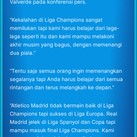
Valverde pada konferensi pers.
“Kekalahan di Liga Champions sangat
memilukan tapi kami harus belajar dari laga-
laga seperti itu dan kami mampu melakoni
akhir musim yang bagus, dengan memenangi
dua piala.”
“Tentu saja semua orang ingin memenangkan
segalanya tapi Anda harus belajar dari semua
rintangan dan terus melangkah ke depan.”
“Atletico Madrid tidak bermain baik di Liga
Champions tapi sukses di Liga Europa. Real
Madrid jelek di Liga Spanyol dan Copa tapi
mampu masuk final Liga Champions. Kami