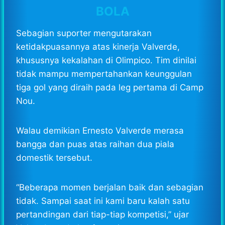
BOLA
Sebagian suporter mengutarakan
ketidakpuasannya atas kinerja Valverde,
khususnya kekalahan di Olimpico. Tim dinilai
tidak mampu mempertahankan keunggulan
tiga gol yang diraih pada leg pertama di Camp
Nou.
Walau demikian Ernesto Valverde merasa
bangga dan puas atas raihan dua piala
domestik tersebut.
“Beberapa momen berjalan baik dan sebagian
tidak. Sampai saat ini kami baru kalah satu
pertandingan dari tiap-tiap kompetisi,” ujar