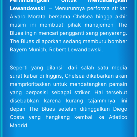
Lewandowski
– Menurunnya performa striker
Alvaro Morata bersama Chelsea hingga akhir
musim ini membuat pihak manajemen The
Blues ingin mencari pengganti sang penyerang.
The Blues dilaporkan sedang memburu bomber
Bayern Munich, Robert Lewandowski.
Seperti yang dilansir dari salah satu media
surat kabar di Inggris, Chelsea dikabarkan akan
memprioritaskan untuk mendatangkan pemain
yang berposisi sebagai striker. Hal tersebut
disebabkan karena kurang tajammnya lini
depan The Blues setelah ditinggalkan Diego
Costa yang hengkang kembali ke Atletico
Madrid.