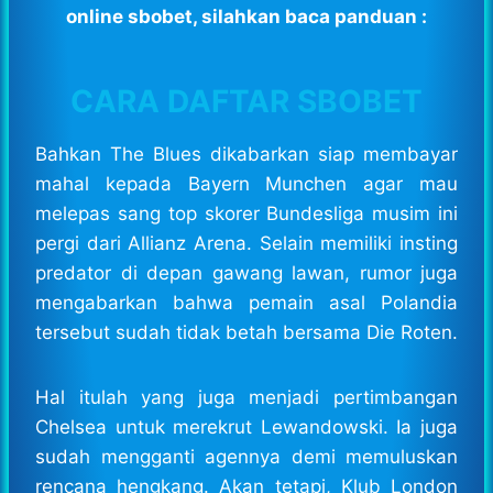
online sbobet, silahkan baca panduan :
CARA DAFTAR SBOBET
Bahkan The Blues dikabarkan siap membayar
mahal kepada Bayern Munchen agar mau
melepas sang top skorer Bundesliga musim ini
pergi dari Allianz Arena. Selain memiliki insting
predator di depan gawang lawan, rumor juga
mengabarkan bahwa pemain asal Polandia
tersebut sudah tidak betah bersama Die Roten.
Hal itulah yang juga menjadi pertimbangan
Chelsea untuk merekrut Lewandowski. Ia juga
sudah mengganti agennya demi memuluskan
rencana hengkang. Akan tetapi, Klub London