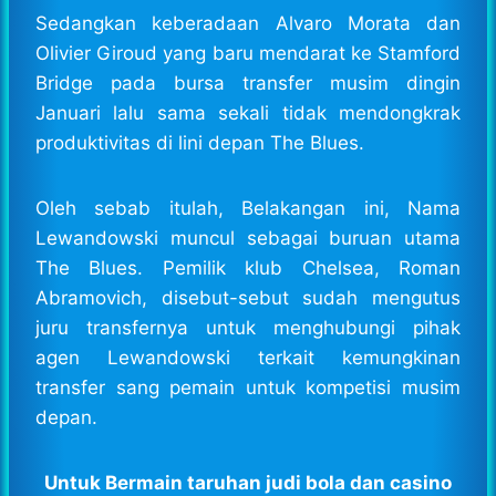
Sedangkan keberadaan Alvaro Morata dan
Olivier Giroud yang baru mendarat ke Stamford
Bridge pada bursa transfer musim dingin
Januari lalu sama sekali tidak mendongkrak
produktivitas di lini depan The Blues.
Oleh sebab itulah, Belakangan ini, Nama
Lewandowski muncul sebagai buruan utama
The Blues. Pemilik klub Chelsea, Roman
Abramovich, disebut-sebut sudah mengutus
juru transfernya untuk menghubungi pihak
agen Lewandowski terkait kemungkinan
transfer sang pemain untuk kompetisi musim
depan.
Untuk Bermain taruhan judi bola dan casino